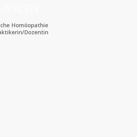
JA KLEIN
sche Homöopathie
aktikerin/Dozentin